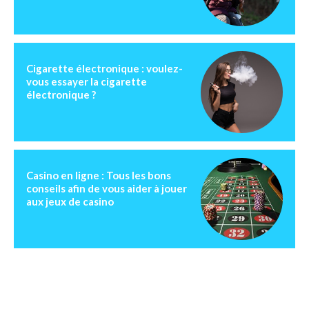
Cigarette électronique : voulez-
vous essayer la cigarette
électronique ?
Casino en ligne : Tous les bons
conseils afin de vous aider à jouer
aux jeux de casino