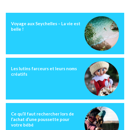
Voyage aux Seychelles – La vie est
belle !
Les lutins farceurs et leurs noms
créatifs
Ce qu’il faut rechercher lors de
l’achat d’une poussette pour
votre bébé